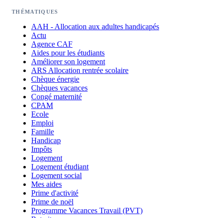
THÉMATIQUES
AAH - Allocation aux adultes handicapés
Actu
Agence CAF
Aides pour les étudiants
Améliorer son logement
ARS Allocation rentrée scolaire
Chèque énergie
Chèques vacances
Congé maternité
CPAM
Ecole
Emploi
Famille
Handicap
Impôts
Logement
Logement étudiant
Logement social
Mes aides
Prime d'activité
Prime de noël
Programme Vacances Travail (PVT)