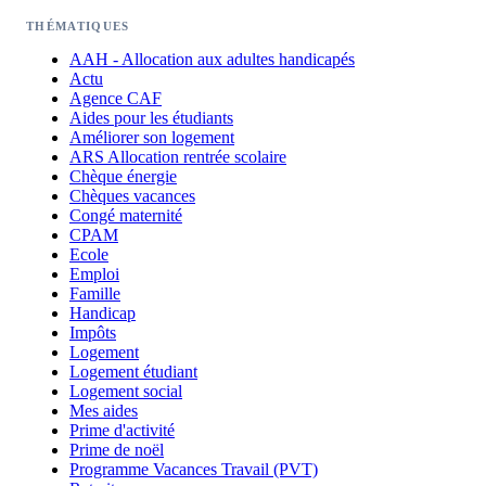
THÉMATIQUES
AAH - Allocation aux adultes handicapés
Actu
Agence CAF
Aides pour les étudiants
Améliorer son logement
ARS Allocation rentrée scolaire
Chèque énergie
Chèques vacances
Congé maternité
CPAM
Ecole
Emploi
Famille
Handicap
Impôts
Logement
Logement étudiant
Logement social
Mes aides
Prime d'activité
Prime de noël
Programme Vacances Travail (PVT)