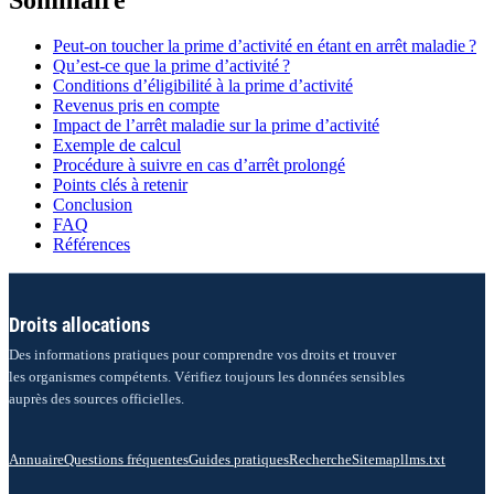
Peut-on toucher la prime d’activité en étant en arrêt maladie ?
Qu’est-ce que la prime d’activité ?
Conditions d’éligibilité à la prime d’activité
Revenus pris en compte
Impact de l’arrêt maladie sur la prime d’activité
Exemple de calcul
Procédure à suivre en cas d’arrêt prolongé
Points clés à retenir
Conclusion
FAQ
Références
Droits allocations
Des informations pratiques pour comprendre vos droits et trouver
les organismes compétents. Vérifiez toujours les données sensibles
auprès des sources officielles.
Annuaire
Questions fréquentes
Guides pratiques
Recherche
Sitemap
llms.txt