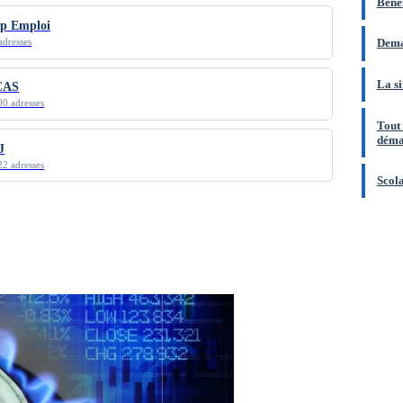
Bénéf
p Emploi
adresses
Dema
La si
CAS
00 adresses
Tout 
déma
J
22 adresses
Scola