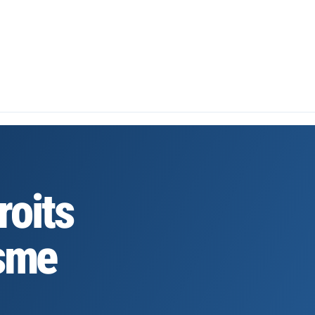
oits
isme