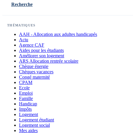
Recherche
THÉMATIQUES
AAH - Allocation aux adultes handicapés
Actu
Agence CAF
Aides pour les étudiants
Améliorer son logement
ARS Allocation rentrée scolaire
Chèque énergie
Chèques vacances
Congé maternité
CPAM
Ecole
Emploi
Famille
Handicap
Impôts
Logement
Logement étudiant
Logement social
Mes aides