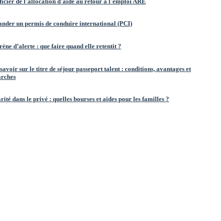
icier de l'allocation d'aide au retour à l'emploi ARE
nder un permis de conduire international (PCI)
rène d’alerte : que faire quand elle retentit ?
savoir sur le titre de séjour passeport talent : conditions, avantages et
rches
rité dans le privé : quelles bourses et aides pour les familles ?