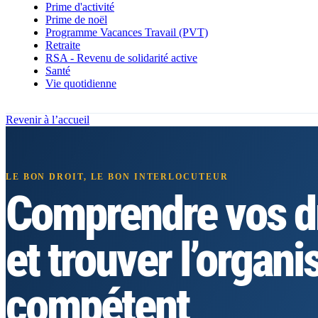
Prime d'activité
Prime de noël
Programme Vacances Travail (PVT)
Retraite
RSA - Revenu de solidarité active
Santé
Vie quotidienne
Revenir à l’accueil
LE BON DROIT, LE BON INTERLOCUTEUR
Comprendre vos dr
et trouver l’organ
compétent