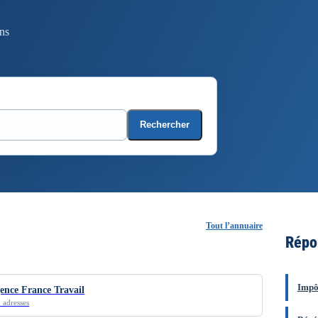
ons
Rechercher
Tout l’annuaire
Répo
Impôt
ence France Travail
 adresses