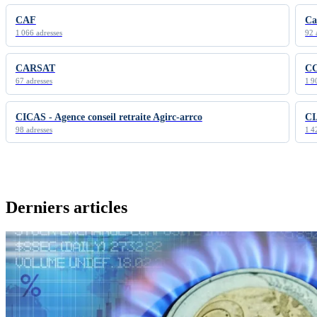
CAF
Ca
1 066 adresses
92 
CARSAT
C
67 adresses
1 9
CICAS - Agence conseil retraite Agirc-arrco
CI
98 adresses
1 4
Derniers articles