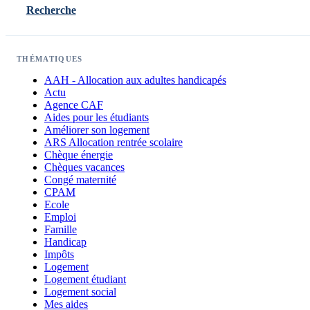
Recherche
THÉMATIQUES
AAH - Allocation aux adultes handicapés
Actu
Agence CAF
Aides pour les étudiants
Améliorer son logement
ARS Allocation rentrée scolaire
Chèque énergie
Chèques vacances
Congé maternité
CPAM
Ecole
Emploi
Famille
Handicap
Impôts
Logement
Logement étudiant
Logement social
Mes aides