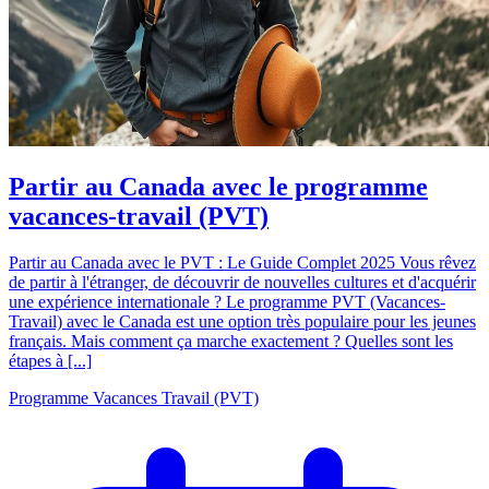
Partir au Canada avec le programme
vacances-travail (PVT)
Partir au Canada avec le PVT : Le Guide Complet 2025 Vous rêvez
de partir à l'étranger, de découvrir de nouvelles cultures et d'acquérir
une expérience internationale ? Le programme PVT (Vacances-
Travail) avec le Canada est une option très populaire pour les jeunes
français. Mais comment ça marche exactement ? Quelles sont les
étapes à [...]
Programme Vacances Travail (PVT)