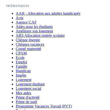
THÉMATIQUES
AAH - Allocation aux adultes handicapés
Actu
Agence CAF
Aides pour les étudiants
Améliorer son logement
ARS Allocation rentrée scolaire
Chèque énergie
Chèques vacances
Congé maternité
CPAM
Ecole
Emploi
Famille
Handicap
Impôts
Logement
Logement étudiant
Logement social
Mes aides
Prime d'activité
Prime de noël
Programme Vacances Travail (PVT)