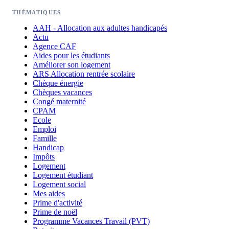
THÉMATIQUES
AAH - Allocation aux adultes handicapés
Actu
Agence CAF
Aides pour les étudiants
Améliorer son logement
ARS Allocation rentrée scolaire
Chèque énergie
Chèques vacances
Congé maternité
CPAM
Ecole
Emploi
Famille
Handicap
Impôts
Logement
Logement étudiant
Logement social
Mes aides
Prime d'activité
Prime de noël
Programme Vacances Travail (PVT)