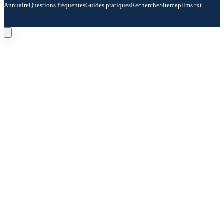
Annuaire
Questions fréquentes
Guides pratiques
Recherche
Sitemap
llms.txt