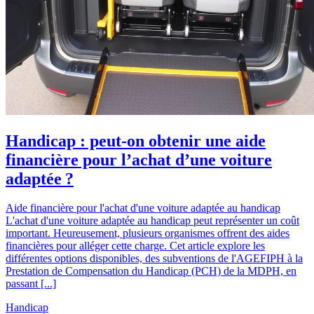
Handicap : peut-on obtenir une aide
financière pour l’achat d’une voiture
adaptée ?
Aide financière pour l'achat d'une voiture adaptée au handicap
L'achat d'une voiture adaptée au handicap peut représenter un coût
important. Heureusement, plusieurs organismes offrent des aides
financières pour alléger cette charge. Cet article explore les
différentes options disponibles, des subventions de l'AGEFIPH à la
Prestation de Compensation du Handicap (PCH) de la MDPH, en
passant [...]
Handicap