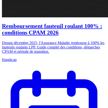
Remboursement fauteuil roulant 100% :
conditions CPAM 2026
Depuis décembre 2025, l'Assurance Maladie rembourse à 100% les
fauteuils roulants LPP. Guide complet des conditions, démarches
CPAM et période de transition.
Handicap