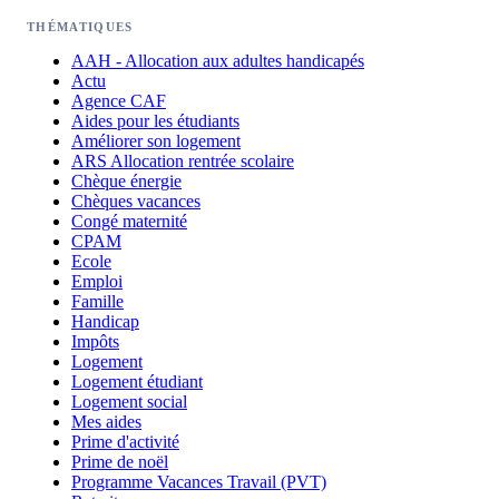
THÉMATIQUES
AAH - Allocation aux adultes handicapés
Actu
Agence CAF
Aides pour les étudiants
Améliorer son logement
ARS Allocation rentrée scolaire
Chèque énergie
Chèques vacances
Congé maternité
CPAM
Ecole
Emploi
Famille
Handicap
Impôts
Logement
Logement étudiant
Logement social
Mes aides
Prime d'activité
Prime de noël
Programme Vacances Travail (PVT)