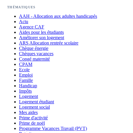
THÉMATIQUES
AAH - Allocation aux adultes handicapés
Actu
Agence CAF
Aides pour les étudiants
Améliorer son logement
ARS Allocation rentrée scolaire
Chèque énergie
Chèques vacances
Congé maternité
CPAM
Ecole
Emploi
Famille
Handicap
Impôts
Logement
Logement étudiant
Logement social
Mes aides
Prime d'activité
Prime de noël
Programme Vacances Travail (PVT)