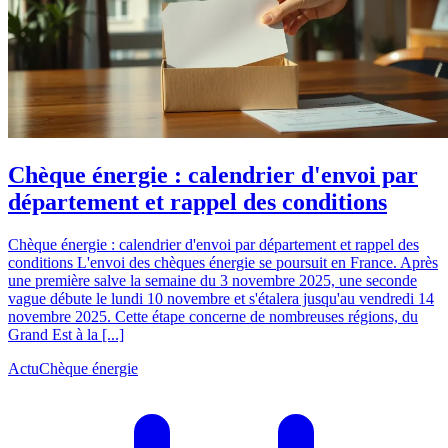
Chèque énergie : calendrier d'envoi par
département et rappel des conditions
Chèque énergie : calendrier d'envoi par département et rappel des
conditions L'envoi des chèques énergie se poursuit en France. Après
une première salve la semaine du 3 novembre 2025, une seconde
vague débute le lundi 10 novembre et s'étalera jusqu'au vendredi 14
novembre 2025. Cette étape concerne de nombreuses régions, du
Grand Est à la [...]
Actu
Chèque énergie