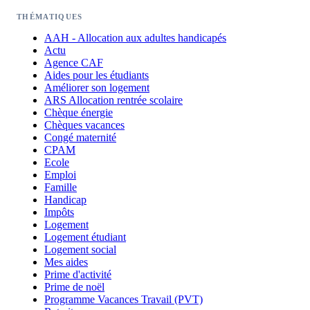
THÉMATIQUES
AAH - Allocation aux adultes handicapés
Actu
Agence CAF
Aides pour les étudiants
Améliorer son logement
ARS Allocation rentrée scolaire
Chèque énergie
Chèques vacances
Congé maternité
CPAM
Ecole
Emploi
Famille
Handicap
Impôts
Logement
Logement étudiant
Logement social
Mes aides
Prime d'activité
Prime de noël
Programme Vacances Travail (PVT)