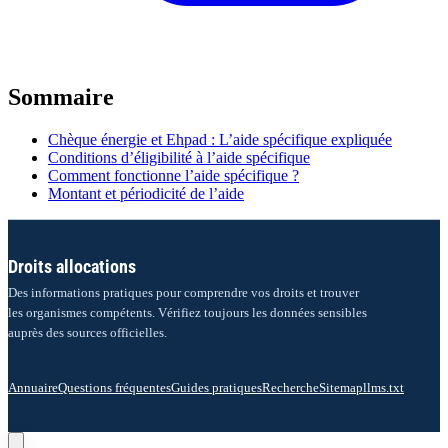
Sommaire
Chèque énergie et Ehpad : L’aide spécifique expliquée
Conditions d’éligibilité à l’aide spécifique
Comment fonctionne l’aide spécifique ?
Montant et périodicité de l’aide
Droits allocations
Des informations pratiques pour comprendre vos droits et trouver
les organismes compétents. Vérifiez toujours les données sensibles
auprès des sources officielles.
Annuaire
Questions fréquentes
Guides pratiques
Recherche
Sitemap
llms.txt