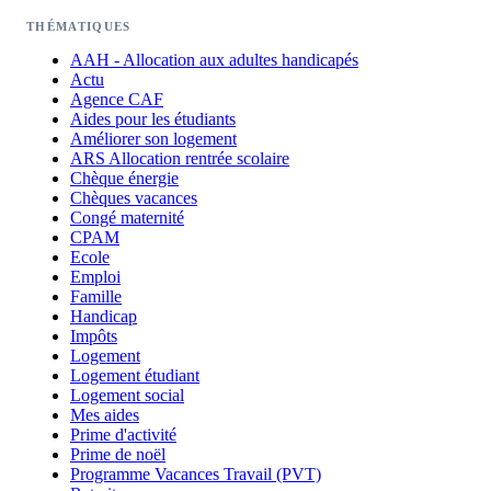
THÉMATIQUES
AAH - Allocation aux adultes handicapés
Actu
Agence CAF
Aides pour les étudiants
Améliorer son logement
ARS Allocation rentrée scolaire
Chèque énergie
Chèques vacances
Congé maternité
CPAM
Ecole
Emploi
Famille
Handicap
Impôts
Logement
Logement étudiant
Logement social
Mes aides
Prime d'activité
Prime de noël
Programme Vacances Travail (PVT)