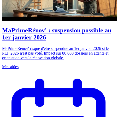
MaPrimeRénov' : suspension possible au
1er janvier 2026
MaPrimeRénov' risque d'etre suspendue au 1er janvier 2026 si le
PLF 2026 n'est pas voté. Impact sur 80 000 dossiers en attente et
orientation vers la rénovation globale.
Mes aides