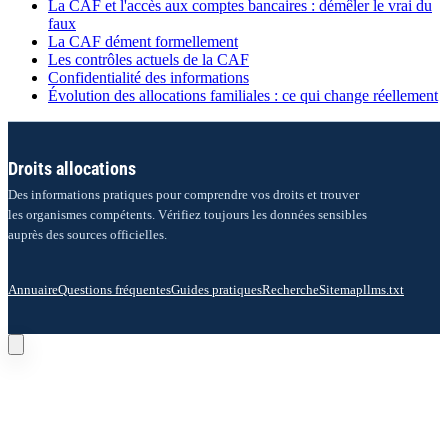
La CAF et l'accès aux comptes bancaires : démêler le vrai du
faux
La CAF dément formellement
Les contrôles actuels de la CAF
Confidentialité des informations
Évolution des allocations familiales : ce qui change réellement
Droits allocations
Des informations pratiques pour comprendre vos droits et trouver
les organismes compétents. Vérifiez toujours les données sensibles
auprès des sources officielles.
Annuaire
Questions fréquentes
Guides pratiques
Recherche
Sitemap
llms.txt