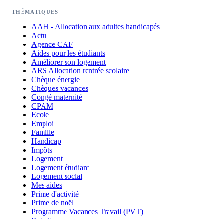
THÉMATIQUES
AAH - Allocation aux adultes handicapés
Actu
Agence CAF
Aides pour les étudiants
Améliorer son logement
ARS Allocation rentrée scolaire
Chèque énergie
Chèques vacances
Congé maternité
CPAM
Ecole
Emploi
Famille
Handicap
Impôts
Logement
Logement étudiant
Logement social
Mes aides
Prime d'activité
Prime de noël
Programme Vacances Travail (PVT)