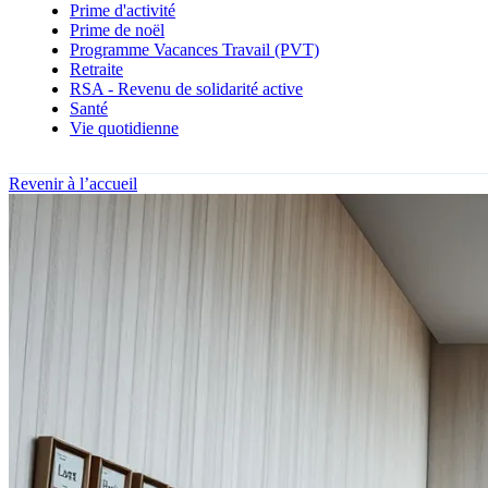
Prime d'activité
Prime de noël
Programme Vacances Travail (PVT)
Retraite
RSA - Revenu de solidarité active
Santé
Vie quotidienne
Revenir à l’accueil