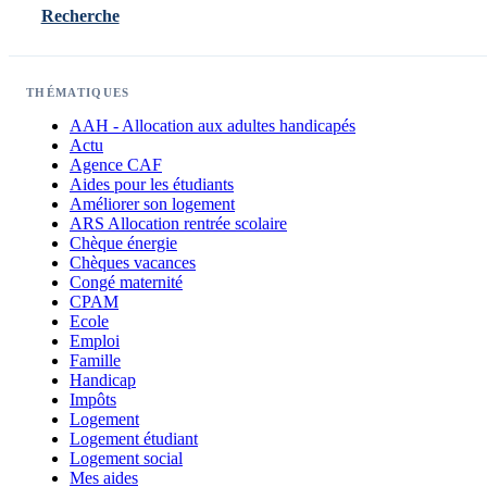
Recherche
THÉMATIQUES
AAH - Allocation aux adultes handicapés
Actu
Agence CAF
Aides pour les étudiants
Améliorer son logement
ARS Allocation rentrée scolaire
Chèque énergie
Chèques vacances
Congé maternité
CPAM
Ecole
Emploi
Famille
Handicap
Impôts
Logement
Logement étudiant
Logement social
Mes aides