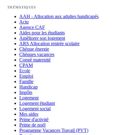
THÉMATIQUES
AAH - Allocation aux adultes handicapés
Actu
Agence CAF
Aides pour les étudiants
Améliorer son logement
ARS Allocation rentrée scolaire
Chèque énergie
Chèques vacances
Congé maternité
CPAM
Ecole
Emploi
Famille
Handicap
Impôts
Logement
Logement étudiant
Logement social
Mes aides
Prime d'activité
Prime de noël
Programme Vacances Travail (PVT)