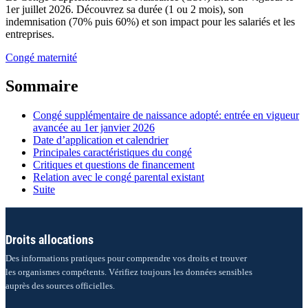
1er juillet 2026. Découvrez sa durée (1 ou 2 mois), son
indemnisation (70% puis 60%) et son impact pour les salariés et les
entreprises.
Congé maternité
Sommaire
Congé supplémentaire de naissance adopté: entrée en vigueur
avancée au 1er janvier 2026
Date d’application et calendrier
Principales caractéristiques du congé
Critiques et questions de financement
Relation avec le congé parental existant
Suite
Droits allocations
Des informations pratiques pour comprendre vos droits et trouver
les organismes compétents. Vérifiez toujours les données sensibles
auprès des sources officielles.