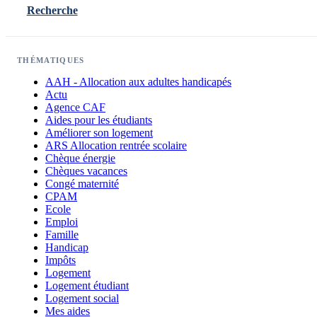
Recherche
THÉMATIQUES
AAH - Allocation aux adultes handicapés
Actu
Agence CAF
Aides pour les étudiants
Améliorer son logement
ARS Allocation rentrée scolaire
Chèque énergie
Chèques vacances
Congé maternité
CPAM
Ecole
Emploi
Famille
Handicap
Impôts
Logement
Logement étudiant
Logement social
Mes aides