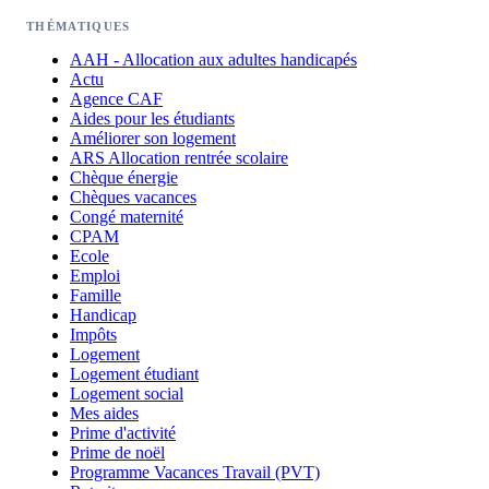
THÉMATIQUES
AAH - Allocation aux adultes handicapés
Actu
Agence CAF
Aides pour les étudiants
Améliorer son logement
ARS Allocation rentrée scolaire
Chèque énergie
Chèques vacances
Congé maternité
CPAM
Ecole
Emploi
Famille
Handicap
Impôts
Logement
Logement étudiant
Logement social
Mes aides
Prime d'activité
Prime de noël
Programme Vacances Travail (PVT)