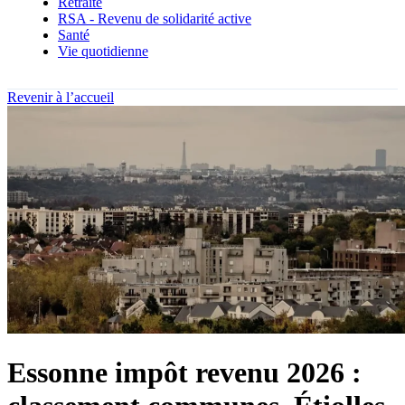
Retraite
RSA - Revenu de solidarité active
Santé
Vie quotidienne
Revenir à l’accueil
Essonne impôt revenu 2026 :