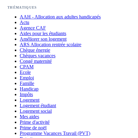
THÉMATIQUES
AAH - Allocation aux adultes handicapés
Actu
Agence CAF
Aides pour les étudiants
Améliorer son logement
ARS Allocation rentrée scolaire
Chèque énergie
Chèques vacances
Congé maternité
CPAM
Ecole
Emploi
Famille
Handicap
Impôts
Logement
Logement étudiant
Logement social
Mes aides
Prime d'activité
Prime de noël
Programme Vacances Travail (PVT)