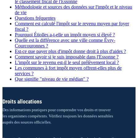
le classement fiscal de l'Essonne
Méthodologie et sources des données sur l'impôt et le niveau
de vie
Questions fréquentes
Comment est calculé l'impôt sur le revenu moyen par foyer
fiscal ?
Pourquoi Étiolles a-t-elle un impôt moyen si élevé ?
Quelle est la différence avec une ville comme Évry-
Courcouronnes ?
Est-ce que payer plus d'impôt donne droit à plus d'aides ?
Comment savoir si je suis imposable dans l'Essonne ?
L'impôt sur le revenu est-il le seul prélèvement local ?
Les communes à fort impôt moyen offrent-elles plus de
services ?
Que signifie "niveau de vie médian" ?
Droits allocations
Des informations pratiques pour comprendre vos droits et trouver
les organismes compétents. Vérifiez toujours les données sensibles
auprès des sources officielles.