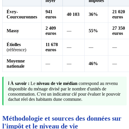
foyer
imposés
Évry-
941
21 020
40 103
36%
Courcouronnes
euros
euros
2 409
27 350
Massy
—
55%
euros
euros
Étiolles
11 678
—
—
—
(référence)
euros
Moyenne
—
—
46%
—
nationale
ℹ️ À savoir :
Le
niveau de vie médian
correspond au revenu
disponible du ménage divisé par le nombre d'unités de
consommation. C'est un indicateur clé pour évaluer le pouvoir
dachat réel des habitants dune commune.
Méthodologie et sources des données sur
l'impôt et le niveau de vie