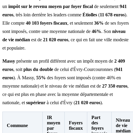
un
impôt sur le revenu moyen par foyer fiscal
de seulement
941
euros
, très loin derrière les leaders comme
Étiolles
(
11 678 euros
).
Elle compte
40 103 foyers fiscaux
, et seulement
36%
de ses foyers
sont imposés, contre une moyenne nationale de
46%
. Son
niveau
de vie médian
est de
21 020 euros
, ce qui en fait une ville modeste
et populaire.
Massy
présente un profil différent avec un impôt moyen de
2 409
euros
, soit
plus du double
de celui d'Évry-Courcouronnes (
941
euros
). À Massy,
55%
des foyers sont imposés (contre 46% en
moyenne nationale) et le niveau de vie médian est de
27 350 euros
,
ce qui est plus en phase avec la moyenne départementale et
nationale, et
supérieur
à celui d'Évry (
21 020 euros
).
IR
Part
Niveau
moyen
Foyers
des
Commune
de vie
par
fiscaux
foyers
médian