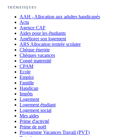
THÉMATIQUES
AAH - Allocation aux adultes handicapés
Actu
Agence CAF
Aides pour les étudiants
Améliorer son logement
ARS Allocation rentrée scolaire
Chèque énergie
Chèques vacances
Congé maternité
CPAM
Ecole
Emploi
Famille
Handicap
Impôts
Logement
Logement étudiant
Logement social
Mes aides
Prime d'activité
Prime de noël
Programme Vacances Travail (PVT)