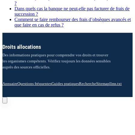
?
Dans quels cas la banque ne peut-elle pas facturer de frais de
succession ?
Comment se faire rembourser des frais d’obsèques avancés et
que faire en cas de refus ?
Droits allocations
Des informations pratiques pour comprendre vos droits et trouver
les organismes compétents. Vérifiez toujours les données sensibles
auprès des sources officielles.
Annuaire
Questions fréquentes
Guides pratiques
Recherche
Sitemap
llms.txt