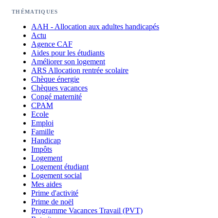
THÉMATIQUES
AAH - Allocation aux adultes handicapés
Actu
Agence CAF
Aides pour les étudiants
Améliorer son logement
ARS Allocation rentrée scolaire
Chèque énergie
Chèques vacances
Congé maternité
CPAM
Ecole
Emploi
Famille
Handicap
Impôts
Logement
Logement étudiant
Logement social
Mes aides
Prime d'activité
Prime de noël
Programme Vacances Travail (PVT)