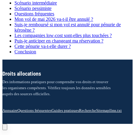
Scénario intermédiaire
Scénario pessimiste
Questions fréquentes
Mon vol de mai 2026 va-t-il être annulé ?
Suis-je remboursé si mon vol est annulé pour pénurie de
kérosène ?
Les compagnies low-cost sont-elles plus touchées ?
Puis-je anticiper en changeant ma réservation ?
Cette pénurie va-t-elle durer ?
Conclusion
Droits allocations
Des informations pratiques pour comprendre vos droits et trouver
les organismes compétents. Vérifiez toujours les données sensibles
auprès des sources officielles.
Annuaire
Questions fréquentes
Guides pratiques
Recherche
Sitemap
llms.txt