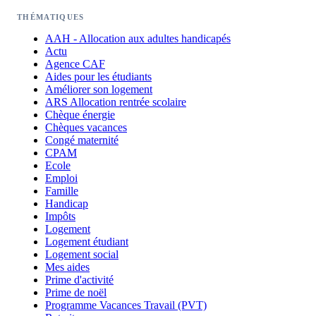
THÉMATIQUES
AAH - Allocation aux adultes handicapés
Actu
Agence CAF
Aides pour les étudiants
Améliorer son logement
ARS Allocation rentrée scolaire
Chèque énergie
Chèques vacances
Congé maternité
CPAM
Ecole
Emploi
Famille
Handicap
Impôts
Logement
Logement étudiant
Logement social
Mes aides
Prime d'activité
Prime de noël
Programme Vacances Travail (PVT)