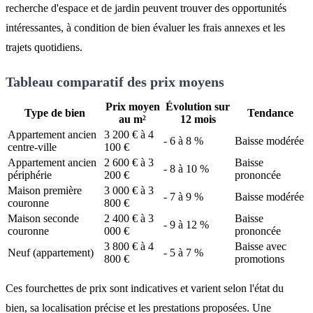
recherche d'espace et de jardin peuvent trouver des opportunités
intéressantes, à condition de bien évaluer les frais annexes et les
trajets quotidiens.
Tableau comparatif des prix moyens
Prix moyen
Évolution sur
Type de bien
Tendance
au m²
12 mois
Appartement ancien
3 200 € à 4
- 6 à 8 %
Baisse modérée
centre-ville
100 €
Appartement ancien
2 600 € à 3
Baisse
- 8 à 10 %
périphérie
200 €
prononcée
Maison première
3 000 € à 3
- 7 à 9 %
Baisse modérée
couronne
800 €
Maison seconde
2 400 € à 3
Baisse
- 9 à 12 %
couronne
000 €
prononcée
3 800 € à 4
Baisse avec
Neuf (appartement)
- 5 à 7 %
800 €
promotions
Ces fourchettes de prix sont indicatives et varient selon l'état du
bien, sa localisation précise et les prestations proposées. Une