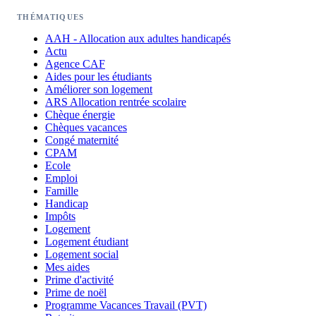
THÉMATIQUES
AAH - Allocation aux adultes handicapés
Actu
Agence CAF
Aides pour les étudiants
Améliorer son logement
ARS Allocation rentrée scolaire
Chèque énergie
Chèques vacances
Congé maternité
CPAM
Ecole
Emploi
Famille
Handicap
Impôts
Logement
Logement étudiant
Logement social
Mes aides
Prime d'activité
Prime de noël
Programme Vacances Travail (PVT)