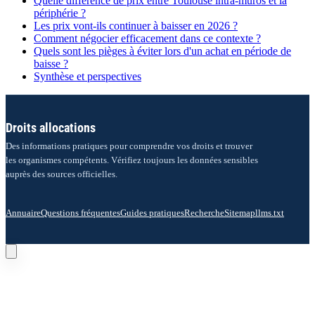
Quelle différence de prix entre Toulouse intra-muros et la
périphérie ?
Les prix vont-ils continuer à baisser en 2026 ?
Comment négocier efficacement dans ce contexte ?
Quels sont les pièges à éviter lors d'un achat en période de
baisse ?
Synthèse et perspectives
Droits allocations
Des informations pratiques pour comprendre vos droits et trouver
les organismes compétents. Vérifiez toujours les données sensibles
auprès des sources officielles.
Annuaire
Questions fréquentes
Guides pratiques
Recherche
Sitemap
llms.txt