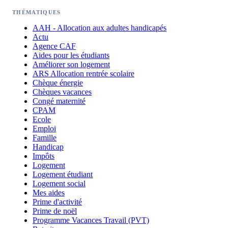
THÉMATIQUES
AAH - Allocation aux adultes handicapés
Actu
Agence CAF
Aides pour les étudiants
Améliorer son logement
ARS Allocation rentrée scolaire
Chèque énergie
Chèques vacances
Congé maternité
CPAM
Ecole
Emploi
Famille
Handicap
Impôts
Logement
Logement étudiant
Logement social
Mes aides
Prime d'activité
Prime de noël
Programme Vacances Travail (PVT)