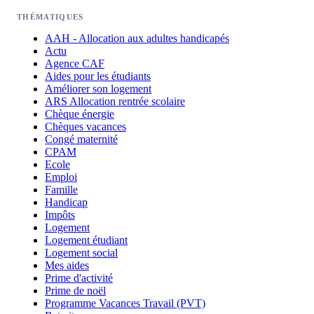
THÉMATIQUES
AAH - Allocation aux adultes handicapés
Actu
Agence CAF
Aides pour les étudiants
Améliorer son logement
ARS Allocation rentrée scolaire
Chèque énergie
Chèques vacances
Congé maternité
CPAM
Ecole
Emploi
Famille
Handicap
Impôts
Logement
Logement étudiant
Logement social
Mes aides
Prime d'activité
Prime de noël
Programme Vacances Travail (PVT)