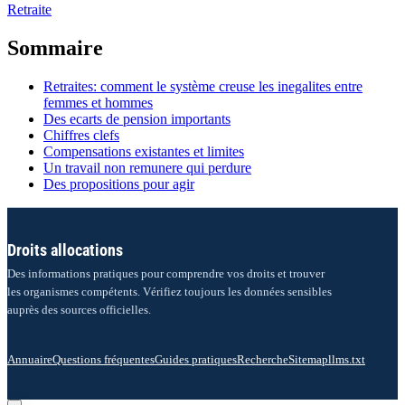
Retraite
Sommaire
Retraites: comment le système creuse les inegalites entre
femmes et hommes
Des ecarts de pension importants
Chiffres clefs
Compensations existantes et limites
Un travail non remunere qui perdure
Des propositions pour agir
Droits allocations
Des informations pratiques pour comprendre vos droits et trouver
les organismes compétents. Vérifiez toujours les données sensibles
auprès des sources officielles.
Annuaire
Questions fréquentes
Guides pratiques
Recherche
Sitemap
llms.txt