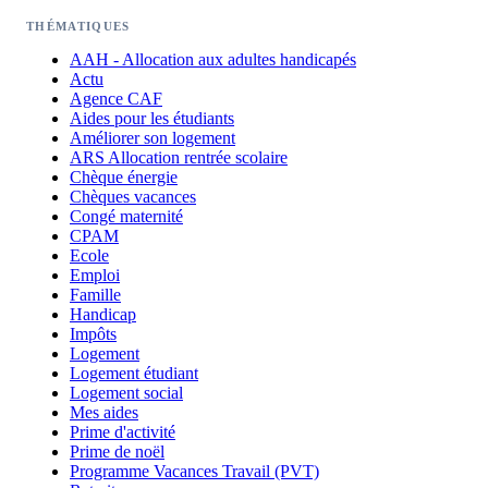
THÉMATIQUES
AAH - Allocation aux adultes handicapés
Actu
Agence CAF
Aides pour les étudiants
Améliorer son logement
ARS Allocation rentrée scolaire
Chèque énergie
Chèques vacances
Congé maternité
CPAM
Ecole
Emploi
Famille
Handicap
Impôts
Logement
Logement étudiant
Logement social
Mes aides
Prime d'activité
Prime de noël
Programme Vacances Travail (PVT)