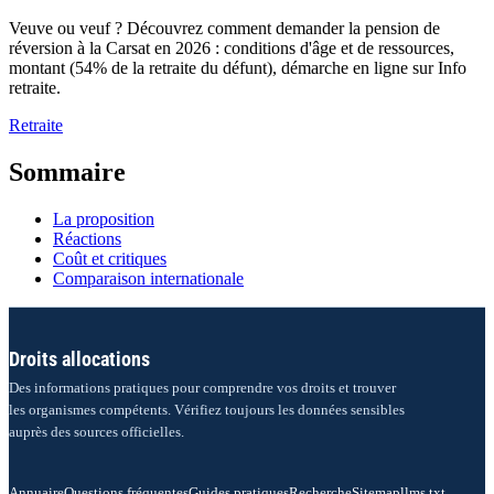
Veuve ou veuf ? Découvrez comment demander la pension de
réversion à la Carsat en 2026 : conditions d'âge et de ressources,
montant (54% de la retraite du défunt), démarche en ligne sur Info
retraite.
Retraite
Sommaire
La proposition
Réactions
Coût et critiques
Comparaison internationale
Droits allocations
Des informations pratiques pour comprendre vos droits et trouver
les organismes compétents. Vérifiez toujours les données sensibles
auprès des sources officielles.
Annuaire
Questions fréquentes
Guides pratiques
Recherche
Sitemap
llms.txt