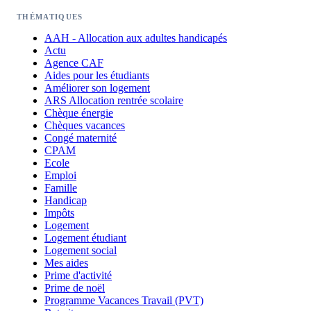
THÉMATIQUES
AAH - Allocation aux adultes handicapés
Actu
Agence CAF
Aides pour les étudiants
Améliorer son logement
ARS Allocation rentrée scolaire
Chèque énergie
Chèques vacances
Congé maternité
CPAM
Ecole
Emploi
Famille
Handicap
Impôts
Logement
Logement étudiant
Logement social
Mes aides
Prime d'activité
Prime de noël
Programme Vacances Travail (PVT)