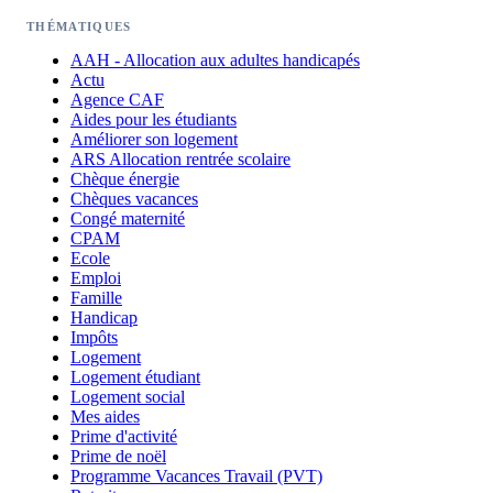
THÉMATIQUES
AAH - Allocation aux adultes handicapés
Actu
Agence CAF
Aides pour les étudiants
Améliorer son logement
ARS Allocation rentrée scolaire
Chèque énergie
Chèques vacances
Congé maternité
CPAM
Ecole
Emploi
Famille
Handicap
Impôts
Logement
Logement étudiant
Logement social
Mes aides
Prime d'activité
Prime de noël
Programme Vacances Travail (PVT)