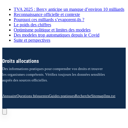
TVA 2025 : Bercy anticipe un manque d’environ 10 milliards
Reconnaissance officielle et contexte
Pourquoi ces milliards s’evaporent-ils ?
Le poids des chiffres
Optimisme politique et limites des modeles
Des modeles trop automatiques depuis le Covid
Suite et perspectives
Droits allocations
Des informations pratiques pour comprendre vos droits et trouver
les organismes compétents. Vérifiez toujours les données sensibles
auprès des sources officielles.
Annuaire
Questions fréquentes
Guides pratiques
Recherche
Sitemap
llms.txt