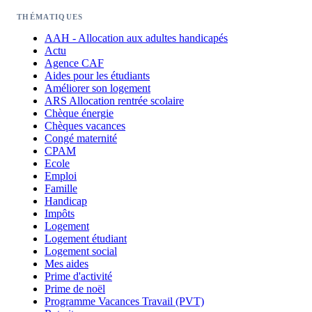
THÉMATIQUES
AAH - Allocation aux adultes handicapés
Actu
Agence CAF
Aides pour les étudiants
Améliorer son logement
ARS Allocation rentrée scolaire
Chèque énergie
Chèques vacances
Congé maternité
CPAM
Ecole
Emploi
Famille
Handicap
Impôts
Logement
Logement étudiant
Logement social
Mes aides
Prime d'activité
Prime de noël
Programme Vacances Travail (PVT)