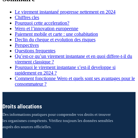
Le virement instantané progresse nettement en 2024
Chiffres cles
Pourquoi cette acceleration?
Wero et l’innovation europeenne
Paiement mobile et carte : une cohabitation
Declin du cheque et evolution des risques
Perspectives
Questions frequentes
Qu’est-ce qu’un virement instantane et en quoi differe-t-il du
virement classique ?
Pourquoi le virement instantane s’est-il developpe si
rapidement en 2024 ?
Comment fonctionne Wero et quels sont ses avantages pour le
consommateur ?
Droits allocations
Des informations pratiques pour comprendre vos droits et trouver
les organismes compétents. Vérifiez toujours les données sensibles
auprès des sources officielles.