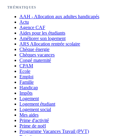
THÉMATIQUES
AAH - Allocation aux adultes handicapés
Actu
Agence CAF
Aides pour les étudiants
Améliorer son logement
ARS Allocation rentrée scolaire
Chèque énergie
Chèques vacances
Congé maternité
CPAM
Ecole
Emploi
Famille
Handicap
Impôts
Logement
Logement étudiant
Logement social
Mes aides
Prime d'activité
Prime de noël
Programme Vacances Travail (PVT)