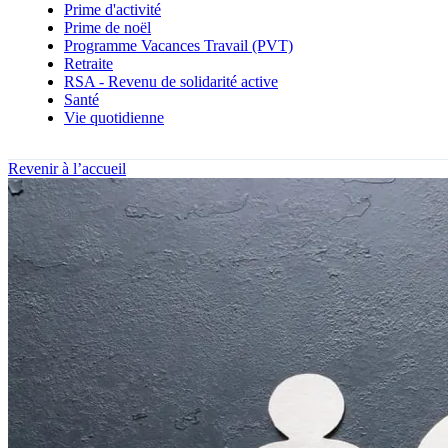
Prime d'activité
Prime de noël
Programme Vacances Travail (PVT)
Retraite
RSA - Revenu de solidarité active
Santé
Vie quotidienne
Revenir à l’accueil