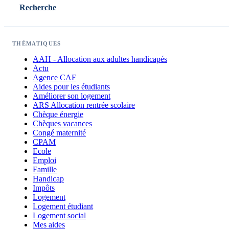
Recherche
THÉMATIQUES
AAH - Allocation aux adultes handicapés
Actu
Agence CAF
Aides pour les étudiants
Améliorer son logement
ARS Allocation rentrée scolaire
Chèque énergie
Chèques vacances
Congé maternité
CPAM
Ecole
Emploi
Famille
Handicap
Impôts
Logement
Logement étudiant
Logement social
Mes aides