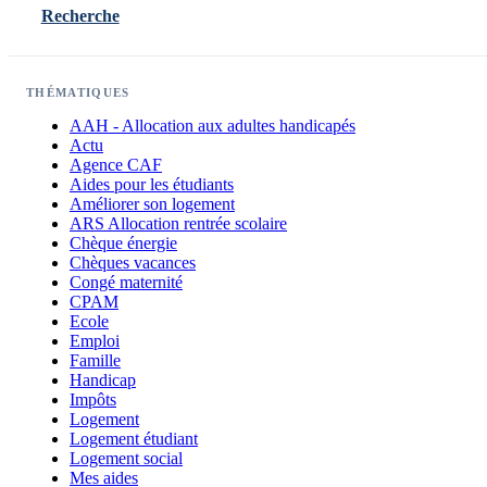
Recherche
THÉMATIQUES
AAH - Allocation aux adultes handicapés
Actu
Agence CAF
Aides pour les étudiants
Améliorer son logement
ARS Allocation rentrée scolaire
Chèque énergie
Chèques vacances
Congé maternité
CPAM
Ecole
Emploi
Famille
Handicap
Impôts
Logement
Logement étudiant
Logement social
Mes aides