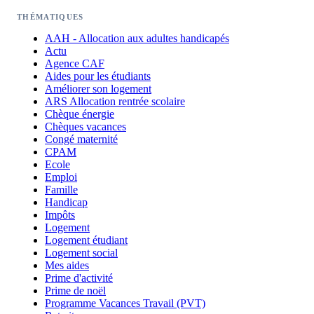
THÉMATIQUES
AAH - Allocation aux adultes handicapés
Actu
Agence CAF
Aides pour les étudiants
Améliorer son logement
ARS Allocation rentrée scolaire
Chèque énergie
Chèques vacances
Congé maternité
CPAM
Ecole
Emploi
Famille
Handicap
Impôts
Logement
Logement étudiant
Logement social
Mes aides
Prime d'activité
Prime de noël
Programme Vacances Travail (PVT)