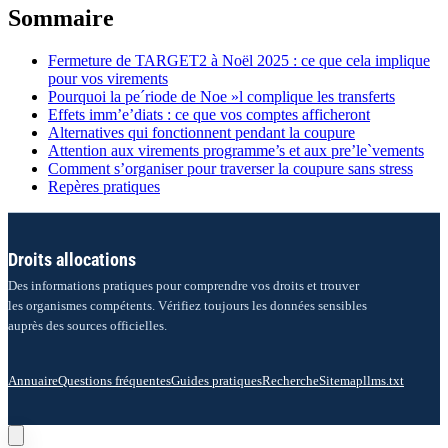
Sommaire
Fermeture de TARGET2 à Noël 2025 : ce que cela implique
pour vos virements
Pourquoi la pe´riode de Noe »l complique les transferts
Effets imm’e’diats : ce que vos comptes afficheront
Alternatives qui fonctionnent pendant la coupure
Attention aux virements programme’s et aux pre’le`vements
Comment s’organiser pour traverser la coupure sans stress
Repères pratiques
Droits allocations
Des informations pratiques pour comprendre vos droits et trouver
les organismes compétents. Vérifiez toujours les données sensibles
auprès des sources officielles.
Annuaire
Questions fréquentes
Guides pratiques
Recherche
Sitemap
llms.txt