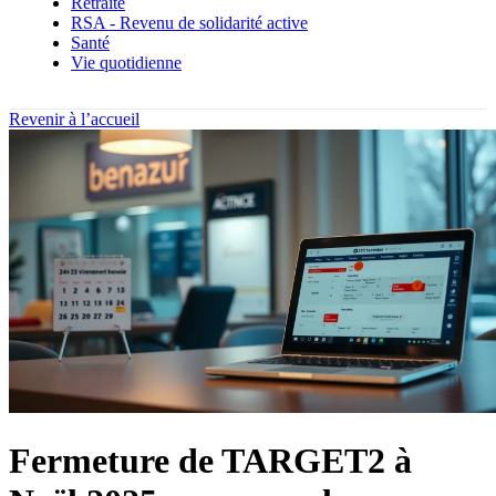
Retraite
RSA - Revenu de solidarité active
Santé
Vie quotidienne
Revenir à l’accueil
Fermeture de TARGET2 à