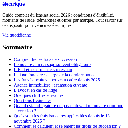
électrique
Guide complet du leasing social 2026 : conditions d'éligibilité,
montants de l'aide, démarches et offres par marque. Tout savoir sur
ce dispositif pour véhicules électriques.
Vie quotidienne
Sommaire
Comprendre les frais de succession
Le notaire : un passage souvent obligatoire
L’Etat et les droits de succession
La taxe fonciere : charge de la derniere annee
Les frais bancaires : nouveau cadre depuis 2025
Agence immobiliere : estimation et vente
L’avocat en cas de litige
Quelques chiffres et realites
Questions frequentes
Quand est-il obligatoire de passer devant un notaire pour une
succession ?
Quels sont les frais bancaires applicables depuis le 13
novembre 2025 ?
Comment se calculent et se paient les droits de succession ?