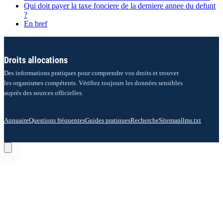
Qui doit payer la taxe fonciere de la derniere annee du defunt
?
En bref
Droits allocations
Des informations pratiques pour comprendre vos droits et trouver
les organismes compétents. Vérifiez toujours les données sensibles
auprès des sources officielles.
Annuaire
Questions fréquentes
Guides pratiques
Recherche
Sitemap
llms.txt