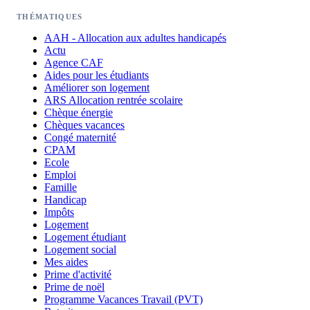
THÉMATIQUES
AAH - Allocation aux adultes handicapés
Actu
Agence CAF
Aides pour les étudiants
Améliorer son logement
ARS Allocation rentrée scolaire
Chèque énergie
Chèques vacances
Congé maternité
CPAM
Ecole
Emploi
Famille
Handicap
Impôts
Logement
Logement étudiant
Logement social
Mes aides
Prime d'activité
Prime de noël
Programme Vacances Travail (PVT)