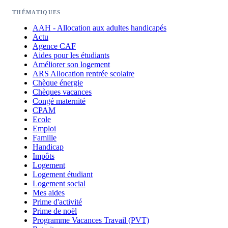
THÉMATIQUES
AAH - Allocation aux adultes handicapés
Actu
Agence CAF
Aides pour les étudiants
Améliorer son logement
ARS Allocation rentrée scolaire
Chèque énergie
Chèques vacances
Congé maternité
CPAM
Ecole
Emploi
Famille
Handicap
Impôts
Logement
Logement étudiant
Logement social
Mes aides
Prime d'activité
Prime de noël
Programme Vacances Travail (PVT)