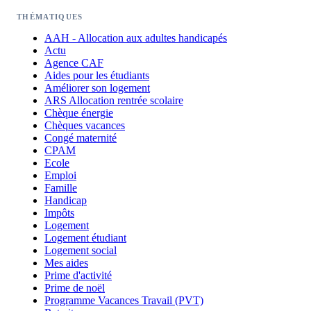
THÉMATIQUES
AAH - Allocation aux adultes handicapés
Actu
Agence CAF
Aides pour les étudiants
Améliorer son logement
ARS Allocation rentrée scolaire
Chèque énergie
Chèques vacances
Congé maternité
CPAM
Ecole
Emploi
Famille
Handicap
Impôts
Logement
Logement étudiant
Logement social
Mes aides
Prime d'activité
Prime de noël
Programme Vacances Travail (PVT)