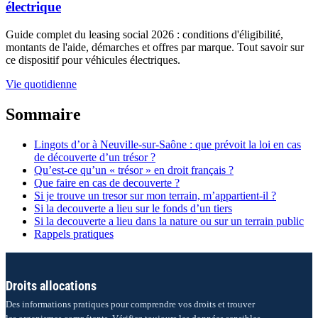
électrique
Guide complet du leasing social 2026 : conditions d'éligibilité,
montants de l'aide, démarches et offres par marque. Tout savoir sur
ce dispositif pour véhicules électriques.
Vie quotidienne
Sommaire
Lingots d’or à Neuville-sur-Saône : que prévoit la loi en cas
de découverte d’un trésor ?
Qu’est-ce qu’un « trésor » en droit français ?
Que faire en cas de decouverte ?
Si je trouve un tresor sur mon terrain, m’appartient-il ?
Si la decouverte a lieu sur le fonds d’un tiers
Si la decouverte a lieu dans la nature ou sur un terrain public
Rappels pratiques
Droits allocations
Des informations pratiques pour comprendre vos droits et trouver