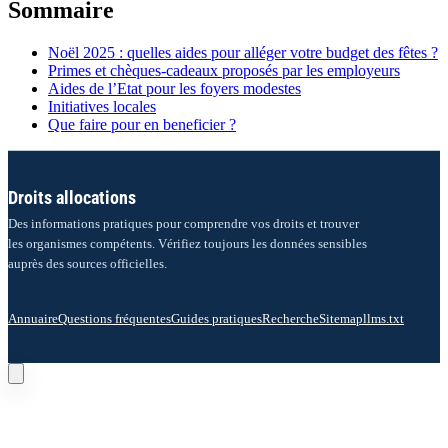
Sommaire
Noël 2025 : quelles aides pour alléger votre budget des fêtes ?
Primes et chèques-cadeaux proposés par les employeurs
Aides de l’Etat pour les foyers modestes
Initiatives locales
Que faire pour en beneficier ?
Droits allocations
Des informations pratiques pour comprendre vos droits et trouver
les organismes compétents. Vérifiez toujours les données sensibles
auprès des sources officielles.
Annuaire
Questions fréquentes
Guides pratiques
Recherche
Sitemap
llms.txt