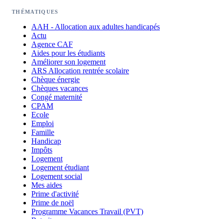
THÉMATIQUES
AAH - Allocation aux adultes handicapés
Actu
Agence CAF
Aides pour les étudiants
Améliorer son logement
ARS Allocation rentrée scolaire
Chèque énergie
Chèques vacances
Congé maternité
CPAM
Ecole
Emploi
Famille
Handicap
Impôts
Logement
Logement étudiant
Logement social
Mes aides
Prime d'activité
Prime de noël
Programme Vacances Travail (PVT)