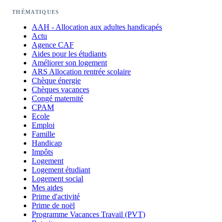
THÉMATIQUES
AAH - Allocation aux adultes handicapés
Actu
Agence CAF
Aides pour les étudiants
Améliorer son logement
ARS Allocation rentrée scolaire
Chèque énergie
Chèques vacances
Congé maternité
CPAM
Ecole
Emploi
Famille
Handicap
Impôts
Logement
Logement étudiant
Logement social
Mes aides
Prime d'activité
Prime de noël
Programme Vacances Travail (PVT)