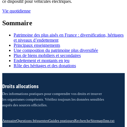
ce dispositif pour véhicules électriques.
Vie quotidienne
Sommaire
Patrimoine des plus aisés en France : diversification, héritages
et niveaux d’endettement
Principaux enseignements
Une composition du patrimoine plus diversifiée
Plus de biens mobiliers et secondaires
Endettement et montants en jeu
Rôle des héritages et des donations
Droits allocations
Des informations pratiques pour comprendre vos droits et trouver
les organismes compétents. Vérifiez toujours les données sensibles
auprès des sources officielles.
Annuaire
Questions fréquentes
Guides pratiques
Recherche
Sitemap
llms.txt