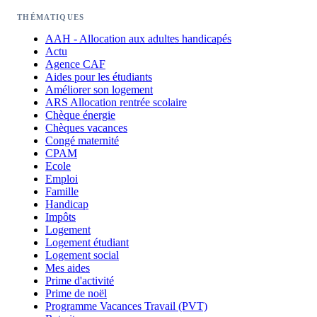
THÉMATIQUES
AAH - Allocation aux adultes handicapés
Actu
Agence CAF
Aides pour les étudiants
Améliorer son logement
ARS Allocation rentrée scolaire
Chèque énergie
Chèques vacances
Congé maternité
CPAM
Ecole
Emploi
Famille
Handicap
Impôts
Logement
Logement étudiant
Logement social
Mes aides
Prime d'activité
Prime de noël
Programme Vacances Travail (PVT)