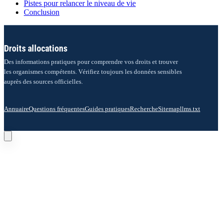
Pistes pour relancer le niveau de vie
Conclusion
Droits allocations
Des informations pratiques pour comprendre vos droits et trouver
les organismes compétents. Vérifiez toujours les données sensibles
auprès des sources officielles.
Annuaire
Questions fréquentes
Guides pratiques
Recherche
Sitemap
llms.txt