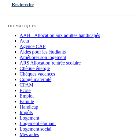
Recherche
THÉMATIQUES
AAH - Allocation aux adultes handicapés
Actu
Agence CAF
Aides pour les étudiants
Améliorer son logement
ARS Allocation rentrée scolaire
Chèque énergie
Chèques vacances
Congé maternité
CPAM
Ecole
Emploi
Famille
Handicap
Impôts
Logement
Logement étudiant
Logement social
Mes aides