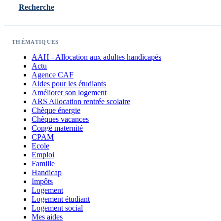
Recherche
THÉMATIQUES
AAH - Allocation aux adultes handicapés
Actu
Agence CAF
Aides pour les étudiants
Améliorer son logement
ARS Allocation rentrée scolaire
Chèque énergie
Chèques vacances
Congé maternité
CPAM
Ecole
Emploi
Famille
Handicap
Impôts
Logement
Logement étudiant
Logement social
Mes aides