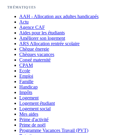
THÉMATIQUES
AAH - Allocation aux adultes handicapés
Actu
Agence CAF
Aides pour les étudiants
Améliorer son logement
ARS Allocation rentrée scolaire
Chèque énergie
Chèques vacances
Congé maternité
CPAM
Ecole
Emploi
Famille
Handicap
Impôts
Logement
Logement étudiant
Logement social
Mes aides
Prime d'activité
Prime de noël
Programme Vacances Travail (PVT)