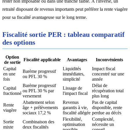
rester non imposable ou dans une tranche faible. À l'inverse, un
retraité disposant de revenus importants peut préférer la rente viagère
pour sa fiscalité avantageuse sur le long terme.
Fiscalité sortie PER : tableau comparatif
des options
Option
Fiscalité applicable
Avantages
Inconvénients
de sortie
Capital
Liquidités
Impact fiscal
Barème progressif
en une
immédiates,
concentré sur une
ou PFL 30 %
fois
simplicité
année
Barème progressif
Délai de
Capital
Lissage de
ou PFL 30 % par
récupération total
fractionné
l'impact fiscal
versement
plus long
Abattement selon
Revenus
Pas de capital
Rente
âge + prélèvements
garantis à vie,
disponible, rente
viagère
sociaux 17,2 %
fiscalité allégée
perdue au décès
Flexibilité,
Complexité,
Sortie
Combinaison des
optimisation
nécessite un
mixte
deux fiscalités
possible
conseil