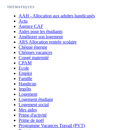
THÉMATIQUES
AAH - Allocation aux adultes handicapés
Actu
Agence CAF
Aides pour les étudiants
Améliorer son logement
ARS Allocation rentrée scolaire
Chèque énergie
Chèques vacances
Congé maternité
CPAM
Ecole
Emploi
Famille
Handicap
Impôts
Logement
Logement étudiant
Logement social
Mes aides
Prime d'activité
Prime de noël
Programme Vacances Travail (PVT)