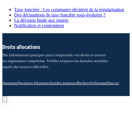
Taxe foncière : Les communes décident de la régularisation
Des déclarations de taxe foncière sous-évaluées ?
La décision finale aux maires
Notification et contestation
Droits allocations
Des informations pratiques pour comprendre vos droits et trouver
les organismes compétents. Vérifiez toujours les données sensibles
auprès des sources officielles.
Annuaire
Questions fréquentes
Guides pratiques
Recherche
Sitemap
llms.txt