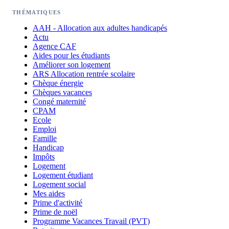
THÉMATIQUES
AAH - Allocation aux adultes handicapés
Actu
Agence CAF
Aides pour les étudiants
Améliorer son logement
ARS Allocation rentrée scolaire
Chèque énergie
Chèques vacances
Congé maternité
CPAM
Ecole
Emploi
Famille
Handicap
Impôts
Logement
Logement étudiant
Logement social
Mes aides
Prime d'activité
Prime de noël
Programme Vacances Travail (PVT)