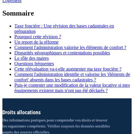
Logement
Sommaire
Taxe foncière : Une révision des bases cadastrales en
préparation
Pourquoi cette révision ?
Un report de la réforme
Comment l'administration valorise les éléments de confort ?
Disparités géographiques et contestations possibles
Le rôle des maires
Questions fréquentes
Cette réévaluation va-t-elle augmenter ma taxe foncière ?
Comment l'administration identifie et valorise les 'éléments de
confort' absents dans les bases cadastrales ?
Puis-je contester une modification de la valeur locative si mes
équipements existent mais n'ont pas été déclarés ?
Droits allocations
Des informations pratiques pour comprendre vos droits et trouver
les organismes compétents. Vérifiez toujours les données sensibles
auprès des sources officielles.