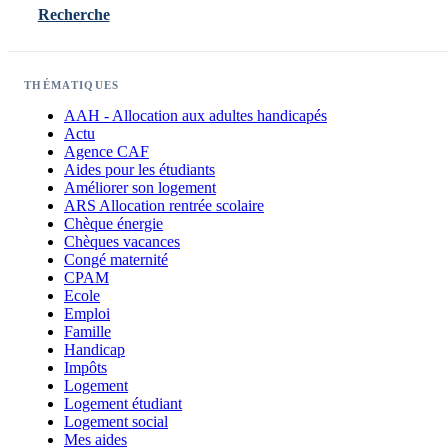
Recherche
THÉMATIQUES
AAH - Allocation aux adultes handicapés
Actu
Agence CAF
Aides pour les étudiants
Améliorer son logement
ARS Allocation rentrée scolaire
Chèque énergie
Chèques vacances
Congé maternité
CPAM
Ecole
Emploi
Famille
Handicap
Impôts
Logement
Logement étudiant
Logement social
Mes aides