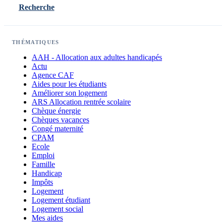
Recherche
THÉMATIQUES
AAH - Allocation aux adultes handicapés
Actu
Agence CAF
Aides pour les étudiants
Améliorer son logement
ARS Allocation rentrée scolaire
Chèque énergie
Chèques vacances
Congé maternité
CPAM
Ecole
Emploi
Famille
Handicap
Impôts
Logement
Logement étudiant
Logement social
Mes aides