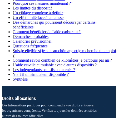
Pourquoi ces mesures maintenant ?
Les limites du dispositif
Un ciblage complexe à définir
Un effet limité face à la hausse
Des démarches qui pourraient décourager certains
bénéficiaires
Comment bénéficier de l'aide carburant ?
Démarches probables
Calendrier prévisionnel
Questions fréquentes
Suis-je éligible si je suis au chômage et je recherche un emploi
?
Comment savoir combien de kilomètres je parcours par an ?
L'aide est-elle cumulable avec d'autres dispositifs ?
Les indépendants sont-ils concernés ?
Y a-t-il un simulateur disponible ?
Synthèse
Droits allocations
Des informations pratiques pour comprendre vos droits et trouver
les organismes compétents. Vérifiez toujours les données sensibles
auprès des sources officielles.