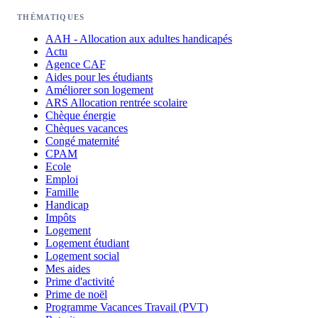
THÉMATIQUES
AAH - Allocation aux adultes handicapés
Actu
Agence CAF
Aides pour les étudiants
Améliorer son logement
ARS Allocation rentrée scolaire
Chèque énergie
Chèques vacances
Congé maternité
CPAM
Ecole
Emploi
Famille
Handicap
Impôts
Logement
Logement étudiant
Logement social
Mes aides
Prime d'activité
Prime de noël
Programme Vacances Travail (PVT)