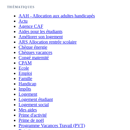
THÉMATIQUES
AAH - Allocation aux adultes handicapés
Actu
Agence CAF
Aides pour les étudiants
Améliorer son logement
ARS Allocation rentrée scolaire
Chèque énergie
Chèques vacances
Congé maternité
CPAM
Ecole
Emploi
Famille
Handicap
Impôts
Logement
Logement étudiant
Logement social
Mes aides
Prime d'activité
Prime de noël
Programme Vacances Travail (PVT)