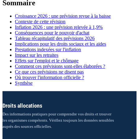
Sommaire
Croissance 2026 : une prévision revue à la baisse
Contexte de cette révision
Inflation 2026 : une prévision relevée à 1,9%
Conséquences pour le pouvoir d'achat
Tableau récapitulatif des prévisions 2026
Implications pour les droits sociaux et les aides
Prestations indexées sur l'inflation
Impact sur les retraites
Effets sur l'emploi et le chômage
Comment ces prévisions sont-elles élaborées ?
Ce que ces prévisions ne disent pas
Où trouver l'information officielle ?
Synthèse
Droits allocations
Des informations pratiques pour comprendre vos droits et trouver
les organismes compétents. Vérifiez toujours les données sensibles
auprès des sources officielles.