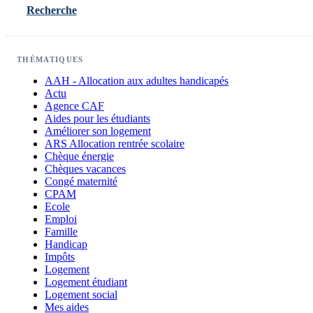
Recherche
THÉMATIQUES
AAH - Allocation aux adultes handicapés
Actu
Agence CAF
Aides pour les étudiants
Améliorer son logement
ARS Allocation rentrée scolaire
Chèque énergie
Chèques vacances
Congé maternité
CPAM
Ecole
Emploi
Famille
Handicap
Impôts
Logement
Logement étudiant
Logement social
Mes aides