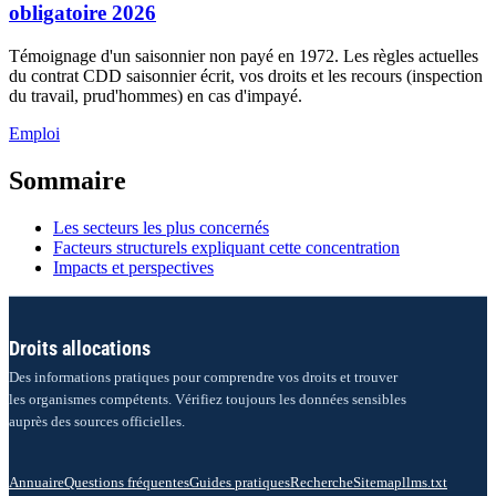
obligatoire 2026
Témoignage d'un saisonnier non payé en 1972. Les règles actuelles
du contrat CDD saisonnier écrit, vos droits et les recours (inspection
du travail, prud'hommes) en cas d'impayé.
Emploi
Sommaire
Les secteurs les plus concernés
Facteurs structurels expliquant cette concentration
Impacts et perspectives
Droits allocations
Des informations pratiques pour comprendre vos droits et trouver
les organismes compétents. Vérifiez toujours les données sensibles
auprès des sources officielles.
Annuaire
Questions fréquentes
Guides pratiques
Recherche
Sitemap
llms.txt