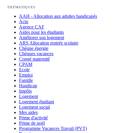
THÉMATIQUES
AAH - Allocation aux adultes handicapés
Actu
Agence CAF
Aides pour les étudiants
Améliorer son logement
ARS Allocation rentrée scolaire
Chèque énergie
Chèques vacances
Congé maternité
CPAM
Ecole
Emploi
Famille
Handicap
Impôts
Logement
Logement étudiant
Logement social
Mes aides
Prime d'activité
Prime de noël
Programme Vacances Travail (PVT)