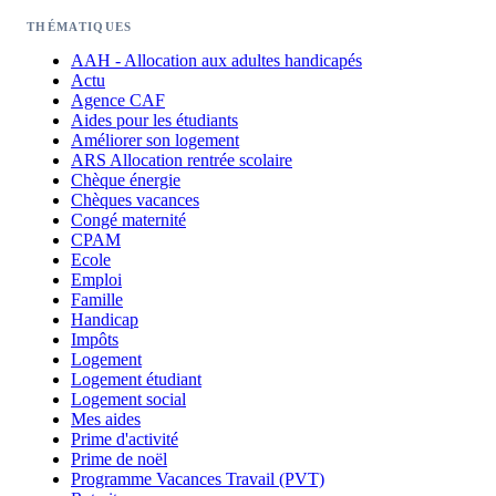
THÉMATIQUES
AAH - Allocation aux adultes handicapés
Actu
Agence CAF
Aides pour les étudiants
Améliorer son logement
ARS Allocation rentrée scolaire
Chèque énergie
Chèques vacances
Congé maternité
CPAM
Ecole
Emploi
Famille
Handicap
Impôts
Logement
Logement étudiant
Logement social
Mes aides
Prime d'activité
Prime de noël
Programme Vacances Travail (PVT)