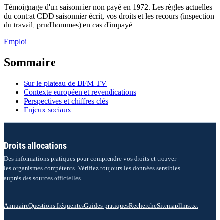
Témoignage d'un saisonnier non payé en 1972. Les règles actuelles
du contrat CDD saisonnier écrit, vos droits et les recours (inspection
du travail, prud'hommes) en cas d'impayé.
Emploi
Sommaire
Sur le plateau de BFM TV
Contexte européen et revendications
Perspectives et chiffres clés
Enjeux sociaux
Droits allocations
Des informations pratiques pour comprendre vos droits et trouver
les organismes compétents. Vérifiez toujours les données sensibles
auprès des sources officielles.
Annuaire
Questions fréquentes
Guides pratiques
Recherche
Sitemap
llms.txt