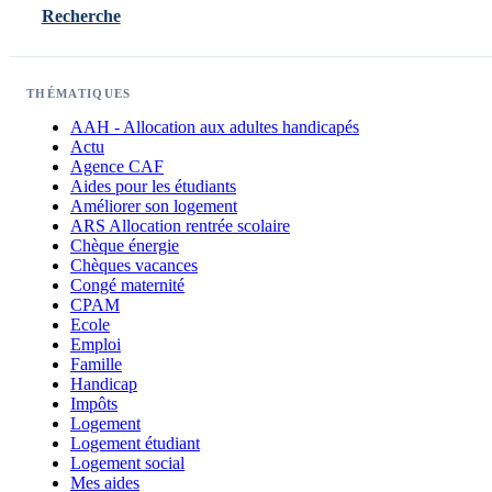
Recherche
THÉMATIQUES
AAH - Allocation aux adultes handicapés
Actu
Agence CAF
Aides pour les étudiants
Améliorer son logement
ARS Allocation rentrée scolaire
Chèque énergie
Chèques vacances
Congé maternité
CPAM
Ecole
Emploi
Famille
Handicap
Impôts
Logement
Logement étudiant
Logement social
Mes aides